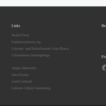
Links
Be
Health Focus
Fundacionchacras.org
Literatur- und Kulturfreunde Costa Blanca
Literaturkreis Siebengebirge
Fo
Fa
Angela Matuschka
Jutta Draxler
Gerdi Gerhardt
Gabriela Căluțiu Sonnenberg