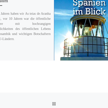
läum
 Jahren haben wir As teias de Aranha
t, vor 10 Jahren war die öffentliche
miere mit hochrangigen
lichkeiten des öffentlichen Lebens
sambik und wichtigen Botschaftern
U-Ländern.
ZURÜCK ZUR BEITRAGSL