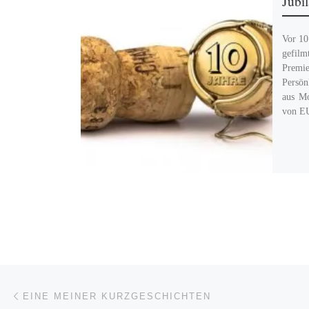
Jubi
Vor 10
gefilm
Pre
Persön
aus Mo
von E
Beitragsnavigation
Vorheriger Beitrag
EINE MEINER KURZGESCHICHTEN